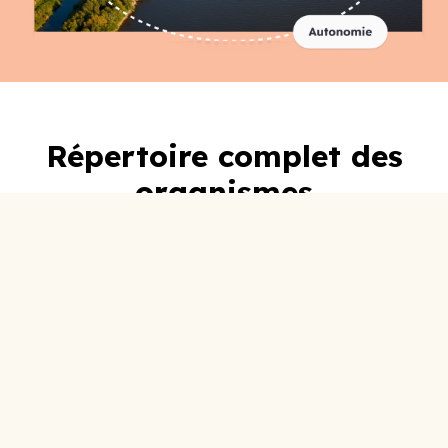
Répertoire complet des
organismes
A-C
D-F
G-I
J-L
M-O
P-R
S-U
V-Z
0-9
ABC Lotbinière
Accueil Social
Adoberge