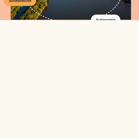
Répertoire complet des
organismes
A-C
D-F
G-I
J-L
M-O
P-R
S-U
V-Z
0-9
ABC Lotbinière
Accueil Social