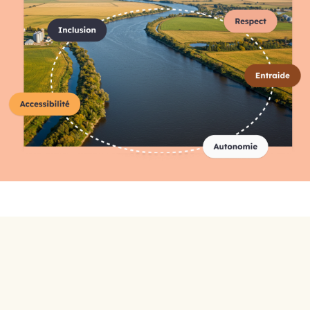
Répertoire complet des
organismes
A-C
D-F
G-I
J-L
M-O
P-R
S-U