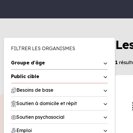
Le
FILTRER LES ORGANISMES
1
résult
Groupe d'âge
0 à 5 ans
Public cible
6 à 11 ans
Homme
Besoins de base
12 à 17 ans
Femme
18 à 50 ans
Aide alimentaire
Soutien à domicile et répit
Famille
50 ans et plus
Friperie
Entreprise
Répit
Soutien psychosocial
Recherche de logement/office
Organisme
Soutien à domicile
municipal d’habitation (OMH)
Deuil
Emploi