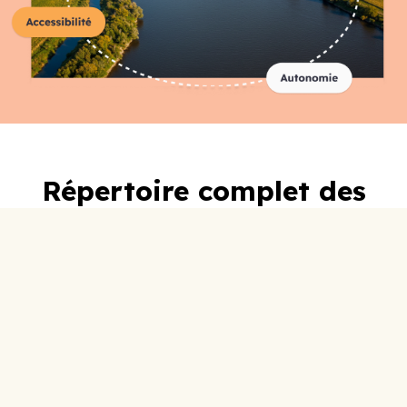
Répertoire complet des
organismes
A-C
D-F
G-I
J-L
M-O
P-R
S-U
V-Z
0-9
ABC Lotbinière