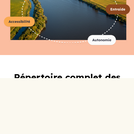
Répertoire complet des
organismes
A-C
D-F
G-I
J-L
M-O
P-R
S-U
V-Z
0-9