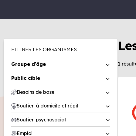
Le
FILTRER LES ORGANISMES
1
résult
Groupe d'âge
0 à 5 ans
Public cible
6 à 11 ans
Homme
Besoins de base
12 à 17 ans
Femme
18 à 50 ans
Aide alimentaire
Soutien à domicile et répit
Famille
50 ans et plus
Friperie
Entreprise
Répit
Soutien psychosocial
Recherche de logement/office
Organisme
Soutien à domicile
municipal d’habitation (OMH)
Deuil
Emploi