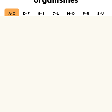
organismes
A-C
D-F
G-I
J-L
M-O
P-R
S-U
V-Z
0-9
ABC Lotbinière
Accueil Social
Adoberge
Aide Alimentaire Lotbinière
Aide juridique
Al-Anon et Alateen
Alcoolique anonymes
Allaitement Québec
Alter justice