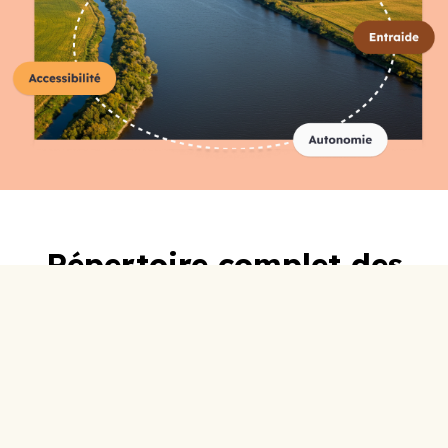
Répertoire complet des
organismes
A-C
D-F
G-I
J-L
M-O
P-R
S-U
V-Z
0-9