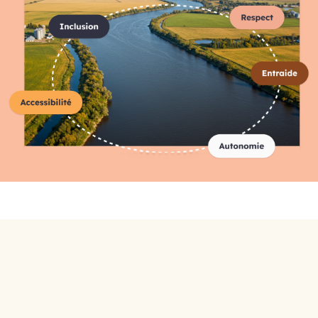
Répertoire complet des
organismes
A-C
D-F
G-I
J-L
M-O
P-R
S-U