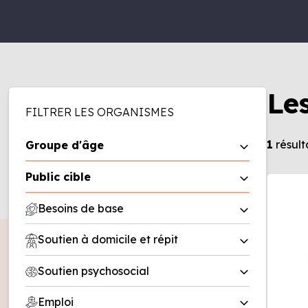
Le
FILTRER LES ORGANISMES
1
résult
Groupe d'âge
0 à 5 ans
Public cible
6 à 11 ans
Homme
Besoins de base
12 à 17 ans
Femme
18 à 50 ans
Aide alimentaire
Soutien à domicile et répit
Famille
50 ans et plus
Friperie
Entreprise
Répit
Soutien psychosocial
Recherche de logement/office
Organisme
Soutien à domicile
municipal d’habitation (OMH)
Deuil
Emploi