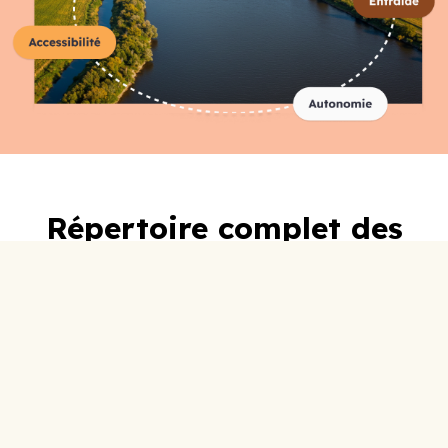
Répertoire complet des
organismes
A-C
D-F
G-I
J-L
M-O
P-R
S-U
V-Z
0-9
ABC Lotbinière