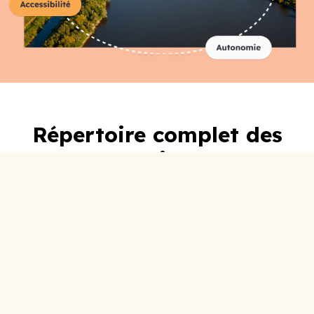
Répertoire complet des
organismes
A-C
D-F
G-I
J-L
M-O
P-R
S-U
V-Z
0-9
ABC Lotbinière
Accueil Social