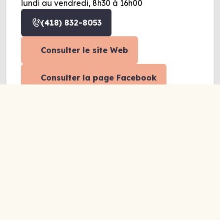
lundi au vendredi, 8h30 à 16h00
(418) 832-8053
Consulter le site Web
Consulter la page Facebook
Partager
Répit
Écoute
Santé
Soutien à l’autonomie
Groupe d’entraide
Proche aidant